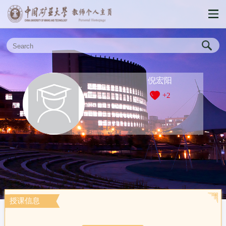
倪宏阳
+
2
授课信息