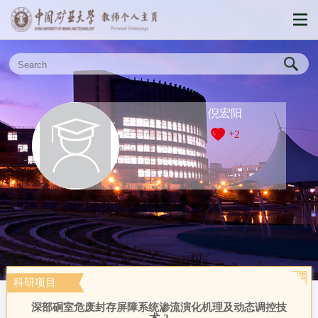
倪宏阳
+
2
科研项目
深部硐室危废封存屏障系统渗流演化机理及动态调控技