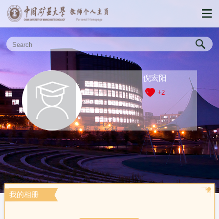
倪宏阳
+
2
我的相册