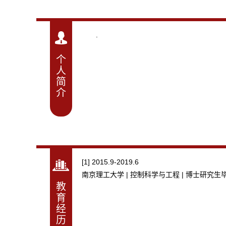
.
个
人
简
介
[1] 2015.9-2019.6
南京理工大学 | 控制科学与工程 | 博士研究生毕
教
育
经
历