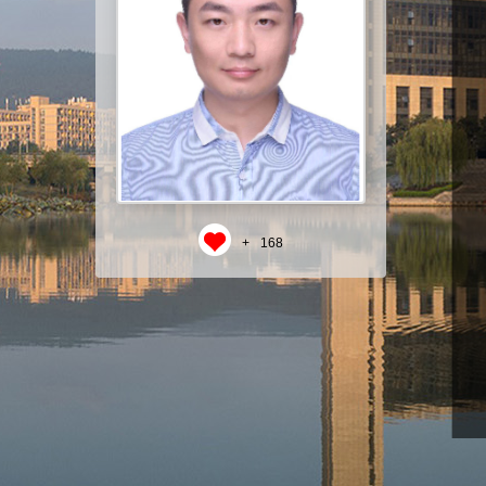
+
168