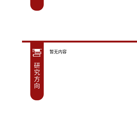
暂无内容
研
究
方
向