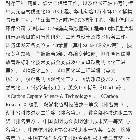
封存工程”可研、设计与建造工作，以及延长石油36万吨/年
中美元首气候变化CCUS工程、华电句容1万吨/年CO2捕集
与精制工程、华润海丰2万吨/年CO2捕集工程、佛山佳利达
环保公司1万吨/年CO2捕集与碳铵固碳工程等10余项重点科
研示范项目的可行性研究、工艺包设计及技术服务工作。
陆诗建发表各类论文150余篇（其中SCI/EI论文87篇），授
权专利73项，主编编著3部，参编专著2部；担任全国碳排
放管理标准化技术委员会委员及中文卓越期刊《化工进
展》、《精细化工》、《中国化学工程学报（英文
版）》，核心期刊《现代化工》、《洁净煤技术》、《天
然气化工·C1化学与化工》，英文TOP期刊《Biochar》、
《Carbon Capture Science & Technology》、《Carbon
Research》编委；获湖北省科技进步一等奖（排名第1）、
湖北省科技进步二等奖（排名第1）、教育部科技进步二等
奖（排名第2）、中国发明协会发明创业成果奖一等奖（排
名第1）、中国循环经济协会科技进步一等奖（2次，均排
名第1）、中国石油与化学工业联合会科技进步二等奖（排