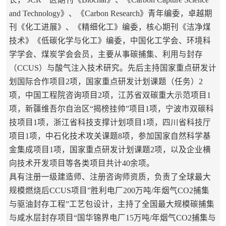
and Technology》、《Carbon Research》青年编委，卓越期
刊《化工进展》、《精细化工》编委，核心期刊《洁净煤
技术》《低碳化学与化工》编委，中国化工学会、环境科
学学会、煤炭学会会员，主要从事碳捕集、利用与封存
（CCUS）与酸气注入技术研究。先后主持国家重点研发计
划国际合作项目2项，国家重点研发计划课题（任务）2
项，中国工程院咨询项目2项，江苏省双碳重大示范项目1
项，新疆维吾尔自治区“揭榜挂帅”项目1项，宁波市双碳科
技项目1项，浙江省科技支撑计划项目1项，四川省科技厅
项目1项，中石化技术攻关课题8项，参加国家自然科学基
金集成项目1项，国家重点研发计划课题2项，以及企业横
向技术开发项目等各类项目共计40余项。
具有注册一级建造师、注册咨询师资质，负责了全球最大
规模燃烧后CCUS项目”胜利电厂200万吨/年烟气CO2捕集
与驱油封存工程”工艺包设计，主持了全国最大规模碳捕集
与咸水层封存项目“国华锦界电厂15万吨/年烟气CO2捕集与