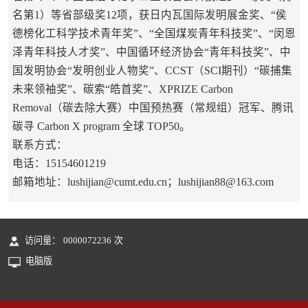
名第1）等省部级奖12项，获日内瓦国际发明展金奖、“侯
德榜化工科学技术青年奖”、“全国煤炭青年科技奖”、“闵恩
泽青年科技人才奖”、中国循环经济协会“青年科技奖”、中
国发明协会“发明创业人物奖”、CCST（SCI期刊）“碳捕集
未来领袖奖”、碳索“皓首奖”、XPRIZE Carbon
Removal（碳去除大赛）中国预热赛（常规组）冠军、腾讯
碳寻 Carbon X program 全球 TOP50。
联系方式：
电话：15154601219
邮箱地址：lushijian@cumt.edu.cn；lushijian88@163.com
访问量：
0000072236
次
电脑版