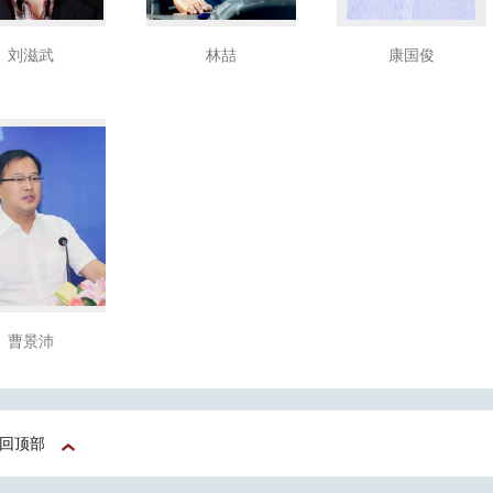
刘滋武
林喆
康国俊
曹景沛
回顶部