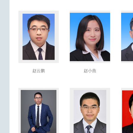
赵云鹏
赵小燕