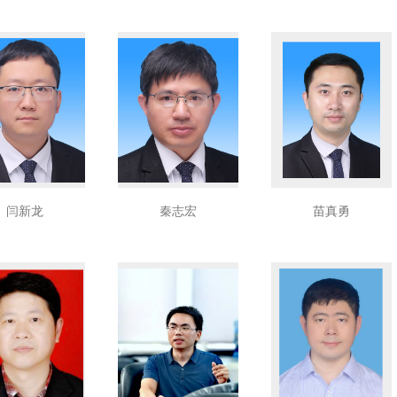
闫新龙
秦志宏
苗真勇