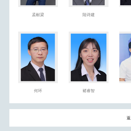
孟献梁
陆诗建
何环
褚睿智
返