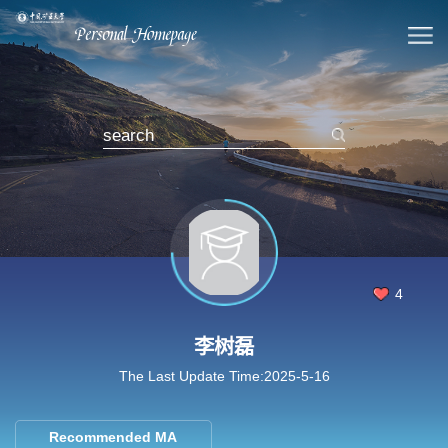
4
李树磊
The Last Update Time:
2025
-
5
-
16
Recommended MA