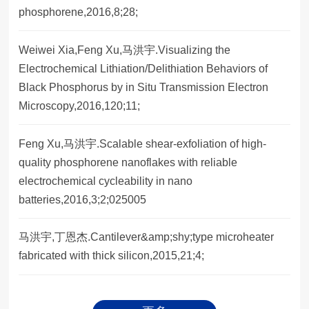
phosphorene,2016,8;28;
Weiwei Xia,Feng Xu,马洪宇.Visualizing the
Electrochemical Lithiation/Delithiation Behaviors of
Black Phosphorus by in Situ Transmission Electron
Microscopy,2016,120;11;
Feng Xu,马洪宇.Scalable shear-exfoliation of high-
quality phosphorene nanoflakes with reliable
electrochemical cycleability in nano
batteries,2016,3;2;025005
马洪宇,丁恩杰.Cantilever&amp;shy;type microheater
fabricated with thick silicon,2015,21;4;