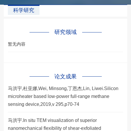
科学研究
研究领域
暂无内容
论文成果
马洪宇,杜亚娜,Wei, Minsong,丁恩杰,Lin, Liwei.Silicon
microheater based low-power full-range methane
sensing device,2019,v 295,p70-74
马洪宇.In situ TEM visualization of superior
nanomechanical flexibility of shear-exfoliated