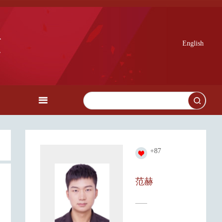
English
+
87
范赫