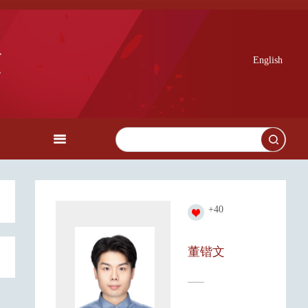
English
+
40
董锴文