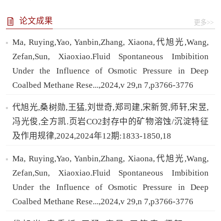
论文成果
更多>>
Ma, Ruying,Yao, Yanbin,Zhang, Xiaona,代旭光,Wang,
Zefan,Sun, Xiaoxiao.Fluid Spontaneous Imbibition
Under the Influence of Osmotic Pressure in Deep
Coalbed Methane Rese...,2024,v 29,n 7,p3766-3776
代旭光,桑树勋,王猛,刘世奇,郑司建,宋新贺,师轩,宋昱,
冯光俊,全方凯.页岩CO2封存中的矿物溶蚀/沉淀特征
及作用规律,2024,2024年12期:1833-1850,18
Ma, Ruying,Yao, Yanbin,Zhang, Xiaona,代旭光,Wang,
Zefan,Sun, Xiaoxiao.Fluid Spontaneous Imbibition
Under the Influence of Osmotic Pressure in Deep
Coalbed Methane Rese...,2024,v 29,n 7,p3766-3776