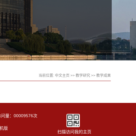
当前位置:
中文主页
>>
教学研究
>>
教学成果
访问量：
00009576
次
机版
扫描访问我的主页