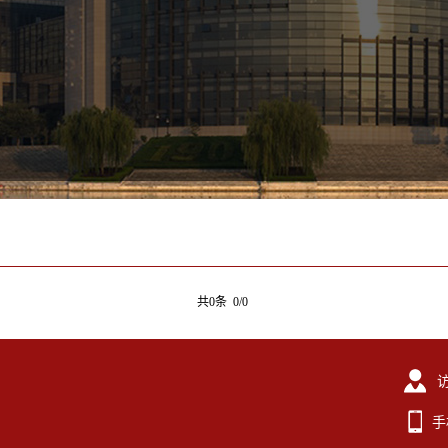
共0条 0/0
手