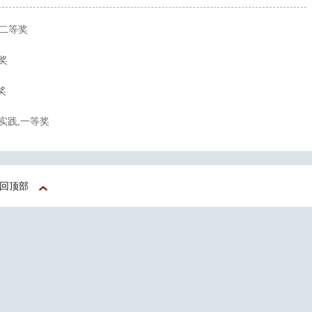
,二等奖
奖
奖
实践,一等奖
回顶部