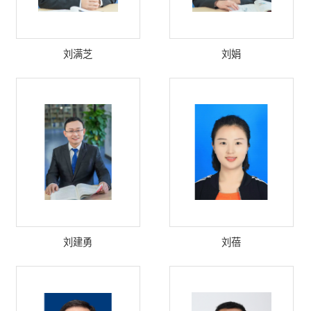
刘满芝
刘娟
刘建勇
刘蓓