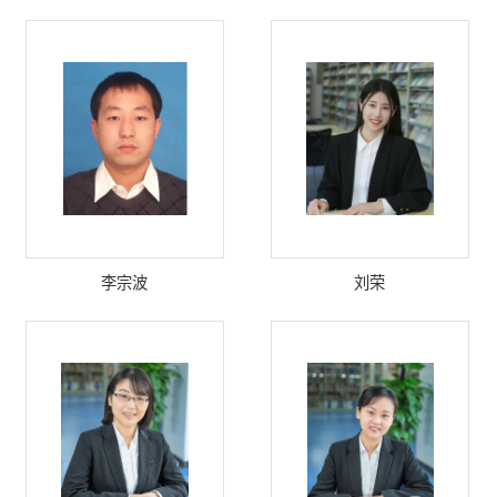
李宗波
刘荣