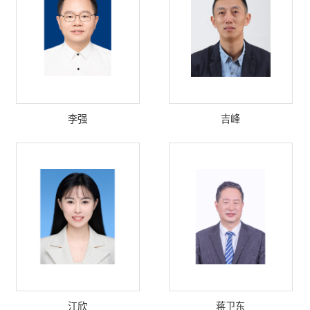
李强
吉峰
江欣
蒋卫东