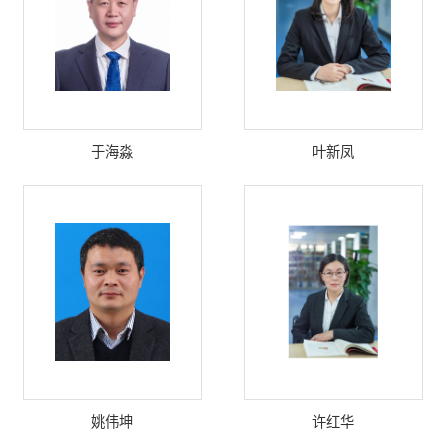
于海淼
叶新凤
姚伟坤
许红华