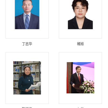
丁志华
褚旭