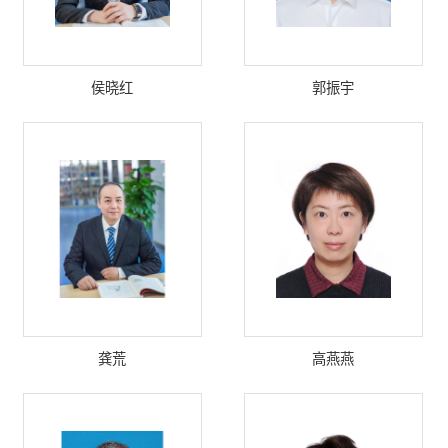
侯晓红
郭振宇
龚荒
高燕燕