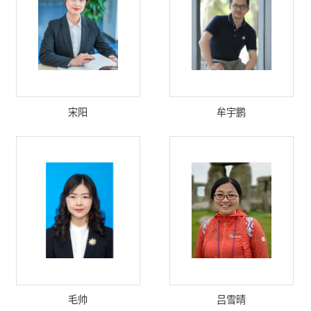
宋阳
牟宇鹏
毛帅
吕雪晴