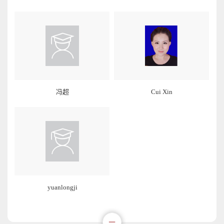
冯超
Cui Xin
yuanlongji