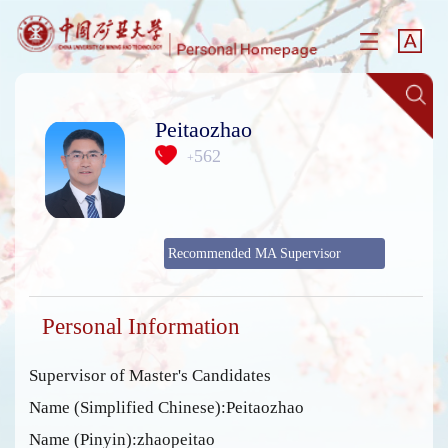
Peitaozhao
562
+
Recommended MA Supervisor
Personal Information
Supervisor of Master's Candidates
Name (Simplified Chinese):Peitaozhao
Name (Pinyin):zhaopeitao