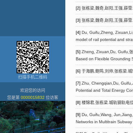
[2]
张栋梁,魏奇,赵阳,王强,薛雪
[3]
张栋梁,魏奇,赵阳,王强,薛雪
[4]
Du, Guifu,Zheng, Zixuan,L
model of rail potential and st
[5]
Zheng, Zixuan,Du, Guifu,
Based on Flexible Grounding 
[6]
于海鹏,鲍鸣,刘帅,张栋梁.城
扫描手机二维码
[7]
Zhu, Chengqian,Du, Guifu,
欢迎您的访问
Potential and Total Energy C
您是第
0000015832
位访客
[8]
楼锦君,张栋梁.城轨钢轨电位与
[9]
Du, Guifu,Wang, Jun,Jiang
Networks in Multitrain Subwa