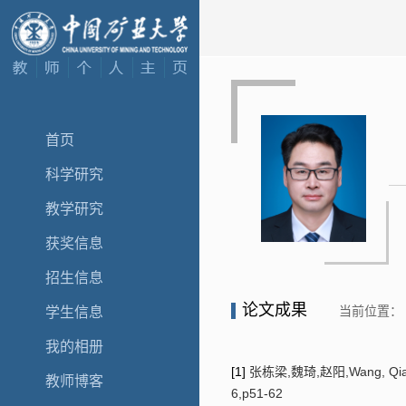
首页
科学研究
教学研究
获奖信息
招生信息
论文成果
当前位置：
学生信息
我的相册
[1]
张栋梁,魏琦,赵阳,Wang, Qiang,薛雪
教师博客
6,p51-62