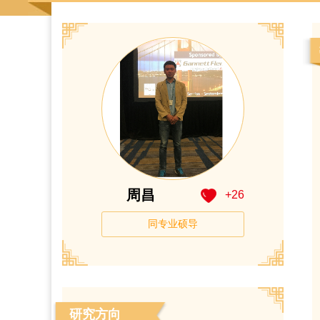
周昌
+
26
同专业硕导
研究方向