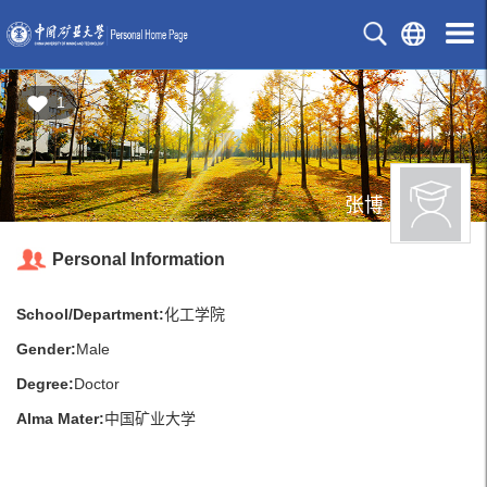
1
张博
Personal Information
School/Department:
化工学院
Gender:
Male
Degree:
Doctor
Alma Mater:
中国矿业大学