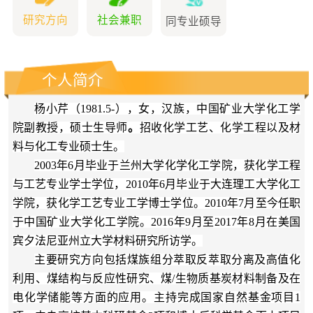
研究方向
社会兼职
同专业硕导
个人简介
杨小芹（
1981.5-
），女，汉族，中国矿业大学化工学
院副教授，硕士生导师
。
招收化学工艺、化学工程以及材
料与化工专业硕士生。
2003
年
6
月毕业于兰州大学化学化工学院，获化学工程
与工艺专业学士学位，
2010
年
6
月毕业于大连理工大学化工
学院，获化学工艺专业工学博士学位。
2010
年
7
月至今任职
于中国矿业大学化工学院。
2016
年
9
月至
2017
年
8
月在美国
宾夕法尼亚州立大学材料研究所访学。
主要研究方向包括
煤族组分萃取反萃取分离及高值化
利用、
煤结构与反应性研究、煤/生物质基炭材料制备及在
电化学储能等方面的应用
。
主持完成国家自然基金项目
1