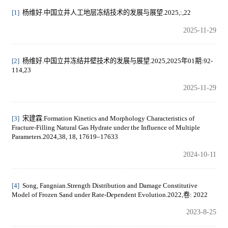
[1]
杨维好.中国立井人工地层冻结技术的发展与展望.2025,:,22
2025-11-29
[2]
杨维好.中国立井冻结井壁技术的发展与展望.2025,2025年01期:92-
114,23
2025-11-29
[3]
宋建霖.Formation Kinetics and Morphology Characteristics of
Fracture-Filling Natural Gas Hydrate under the Influence of Multiple
Parameters.2024,38, 18, 17619–17633
2024-10-11
[4]
Song, Fangnian.Strength Distribution and Damage Constitutive
Model of Frozen Sand under Rate-Dependent Evolution.2022,卷: 2022
2023-8-25