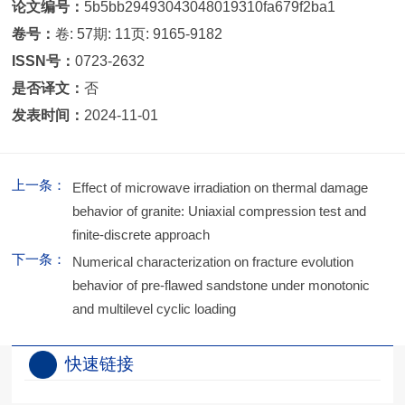
论文编号：
5b5bb29493043048019310fa679f2ba1
卷号：
卷: 57期: 11页: 9165-9182
ISSN号：
0723-2632
是否译文：
否
发表时间：
2024-11-01
上一条：
Effect of microwave irradiation on thermal damage
behavior of granite: Uniaxial compression test and
finite-discrete approach
下一条：
Numerical characterization on fracture evolution
behavior of pre-flawed sandstone under monotonic
and multilevel cyclic loading
快速链接