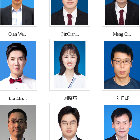
Qian Wa...
PinQian...
Meng Qi...
Liu Zha...
刘晓燕
刘日成