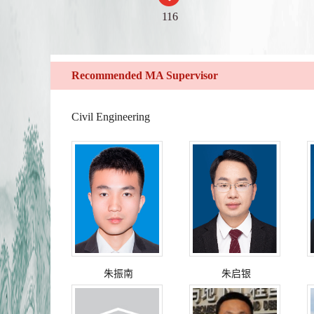
116
Recommended MA Supervisor
Civil Engineering
朱振南
朱启银