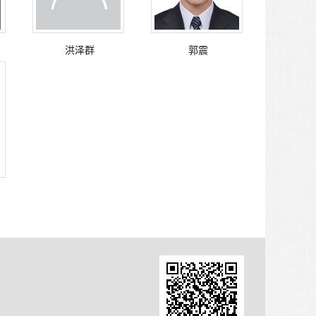
洪泽群
郭震