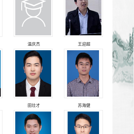
温庆杰
王迎超
田壮才
苏海健