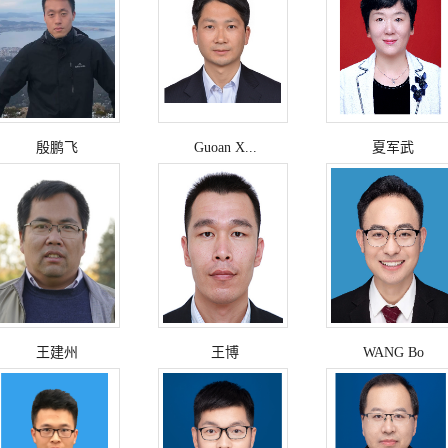
殷鹏飞
Guoan X...
夏军武
王建州
王博
WANG Bo