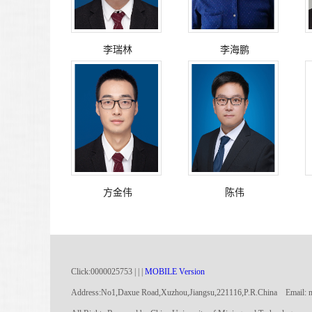
李瑞林
李海鹏
方金伟
陈伟
Click:
0000025753
|
|
|
MOBILE Version
Address:No1,Daxue Road,Xuzhou,Jiangsu,221116,P.R.China Email: 