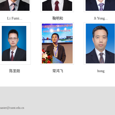
Li Fumi...
鞠明和
Ji Yong...
陈圣刚
常鸿飞
hong
master@cumt.edu.cn