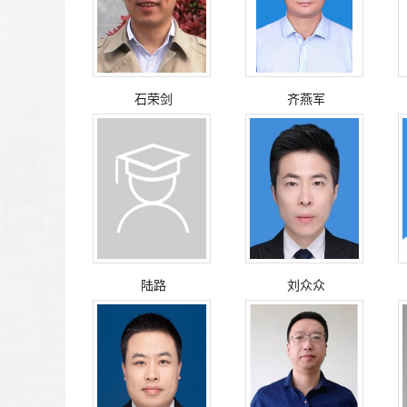
石荣剑
齐燕军
陆路
刘众众