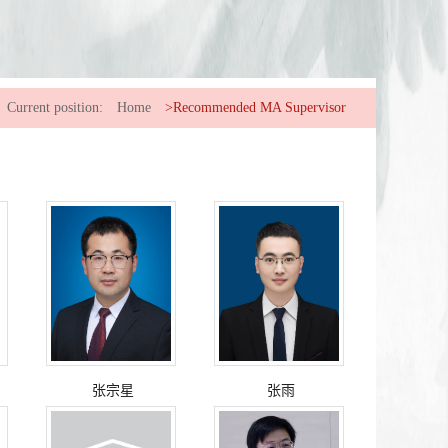
Current position:
Home
>Recommended MA Supervisor
张宗星
张雨