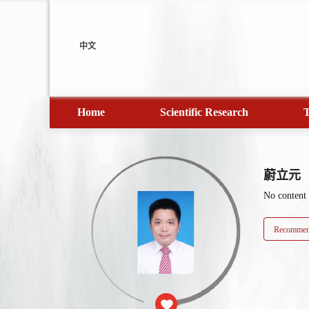
中文
Home
Scientific Research
T
蔚立元
No content
Recommend