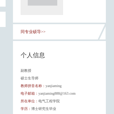
同专业硕导>>
个人信息
副教授
硕士生导师
教师拼音名称：
yanjiaming
电子邮箱：
yanjiaming888@163.com
所在单位：
电气工程学院
学历：
博士研究生毕业