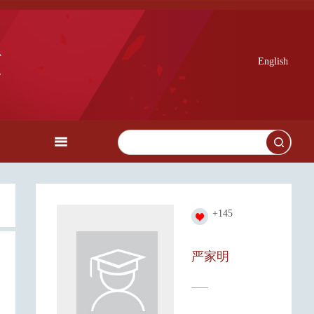
English
+
145
严家明