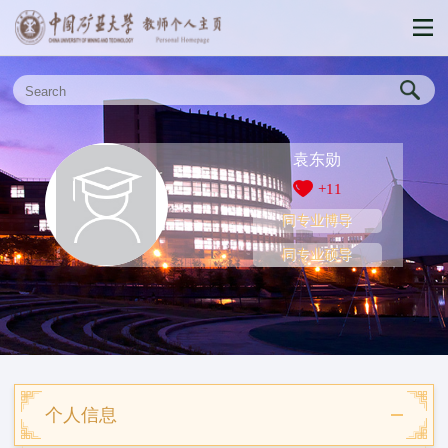
袁东勋
+
11
同专业博导
同专业硕导
个人信息