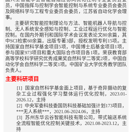
员，中国指挥与控制学会智能控制与系统专业委员会委员
及网络科学与工程专业委员会委员，江苏省自动化学会理
事。
主要研究智能控制理论与方法、智能机器人导航与控
制、无人系统安全感知与控制、工业过程运行优化与智能
控制。在国内外期刊和国际学术会议发表论文
80
余篇，其
中
SCI
检索
60
余篇，出版专著
3
部，授权发明专利
15
项。主
持国家自然科学基金项目
5
项，中国博士后基金项目
1
项，
参与国家
973
项目和重大国际合作项目各
1
项。荣获教育部
高等学校科学研究优秀成果奖自然科学二等奖
2
项，中国自
动化学会自然科学二等奖
1
项。中国矿业大学优秀教学团队
负责人。
主要科研项目
[1]
国家自然科学基金面上项目，基于奇异摄动的复
杂工业过程强化学习整体运行优化控制，2023.01-
2026.12，主持
[2]
中央军委科技委国防科技基础加强计划173项目，
***无人系统***，2021.06-2024.06，主持
[3]
苏州东华云谷智能科技有限公司，带式输送系统
全流程智能优化控制关键技术，2021.08-2023.12，主
持