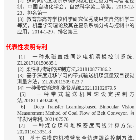
[2]
多时间尺度混杂系统的稳定性定量分析与智能控
制，中国自动化学会，自然科学奖二等奖，2019-12-
23，排名第一
[3]
教育部高等学校科学研究优秀成果奖自然科学二
等奖，机器学习理论及其在复杂系统分析与控制中的
应用，2014-1-29，排名第三
代表性发明专利
[1]
一种永磁直线
同步电机
滑模控制系统,
ZL201710150685.1
[2]
柔性机械臂的控制方法,
201810877386.2
[3]
基于
深度
迁移学习的带式输送机煤流量双目视觉
测量方法，
ZL202011509 023
.7
[4]
一种
带式输送机
张紧系统,202110102679.5
[5]
一种
带式输送机
带速设定控制方
法,
201811569240.8,
[6]
Deep Transfer Learning-based Binocular Vision
Measurement Method of Coal Flow of Belt Conveyor.
南
非发明专利
, 2021/07576
[7]
一种煤仓煤料堆积密度离线计算方法
.
202011613951.8
[8]
基于滑模的机械臂安全轨迹跟踪控制方法
.