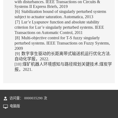
with disturbances. IEEE Transactions on Circuits &
Systems II Express Briefs, 2019
[6]
Stabilization bound of singularly perturbed systems
subject to actuator saturation. Automatica, 2013
[7]
Lur’e Lyapunov function and absolute stability
criterion for Lur’e singularly perturbed systems. IEEE
Transactions on Automatic Control, 2011
[8]
Multi-objective control for T-S fuzzy singularly
perturbed systems. IEEE Transactions on Fuzzy Systems,
2009
[9]
数字孪生驱动的长距离带式输送机运行优化方法
.
自动化学报，
2022.
[10]
煤矿机器人环境感知与路径规划关键技术
.
煤炭学
报，
2021.
访问量：
0000035290
次
电脑版