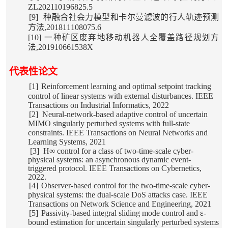
ZL202110196825.5
[9]
种融合
社会
力模型和卡尔曼滤波的行人轨迹预测
方法,
201811108075.6
[10]
一种矿区废弃地移动机器人全覆盖路径规划方
法,
201910661538X
代表性论文
[1]
Reinforcement learning and optimal setpoint tracking
control of
linear
systems with external disturbances. IEEE
Transactions on Industrial Informatics, 2022
[2]
Neural-network-based adaptive control of uncertain
MIMO singularly perturbed systems with full-state
constraints. IEEE Transactions on Neural Networks and
Learning Systems, 2021
[3]
H∞ control for a class of two-time-scale cyber-
physical systems: an asynchronous dynamic event-
triggered protocol. IEEE Transactions on Cybernetics,
2022.
[4]
Observer-based control for the two-time-scale cyber-
physical systems: the dual-scale DoS attacks case. IEEE
Transactions on Network Science and Engineering, 2021
[5]
Passivity-based integral sliding mode control and ε-
bound estimation for uncertain singularly perturbed systems