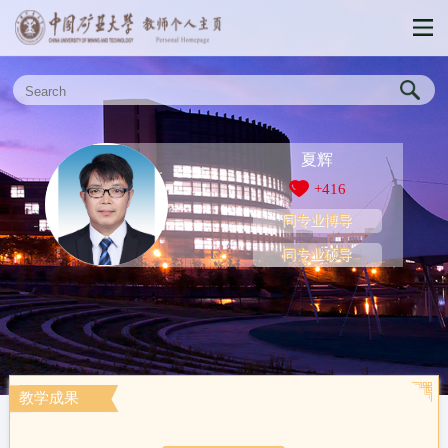
夏辉
+
416
同专业博导
同专业硕导
教学成果