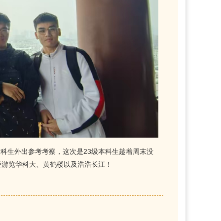
生外出参考考察，这次是23级本科生趁着周末没
餐游览华科大、黄鹤楼以及浩浩长江！