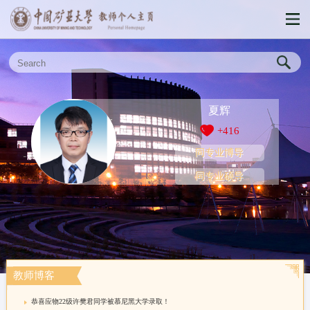
夏辉
+
416
同专业博导
同专业硕导
教师博客
恭喜应物22级许樊君同学被慕尼黑大学录取！