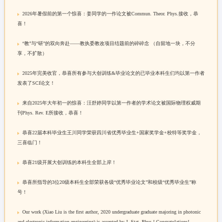
2026年暑假前的第一个惊喜：姜同学的一作论文被Commun. Theor. Phys.接收，恭
喜！
“教”与“研”的双向奔赴——教执委教改项目结题前的碎碎念 （自留地一块，不分
享，不扩散）
2025年完美收官，恭喜所有参与大创训练&毕业论文的已毕业本科生们均以第一作者
发表了SCI论文！
来自2025年大年初一的惊喜：汪舒婷同学以第一作者的学术论文被国际物理权威期
刊Phys. Rev. E所接收，恭喜！
恭喜22届本科毕业生王川同学荣获四川省优秀毕业生+国家奖学金+校特等奖学金，
三喜临门！
恭喜21级开展大创训练的本科生全部上岸！
恭喜所指导的3位20级本科生全部荣获各级“优秀毕业论文”和校级“优秀毕业生”称
号！
Our work (Xiao Liu is the first author, 2020 undergraduate graduate majoring in photonic
and electronic information engineering) is accepted by J. Stat. Phys.! Congratulations!