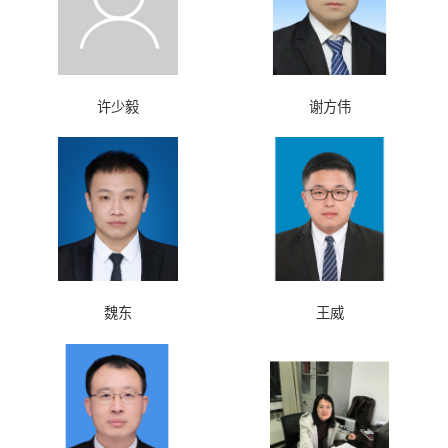
许少毅
谢方伟
魏东
王威