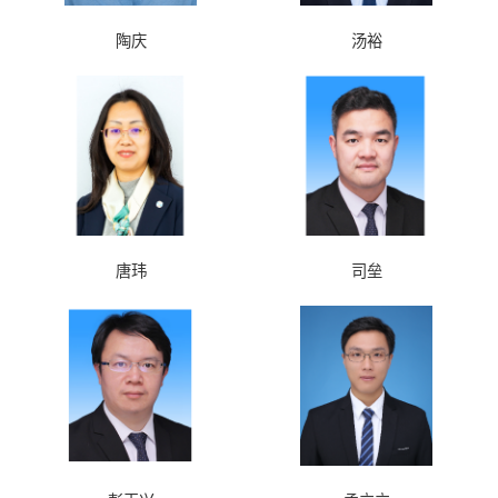
陶庆
汤裕
唐玮
司垒