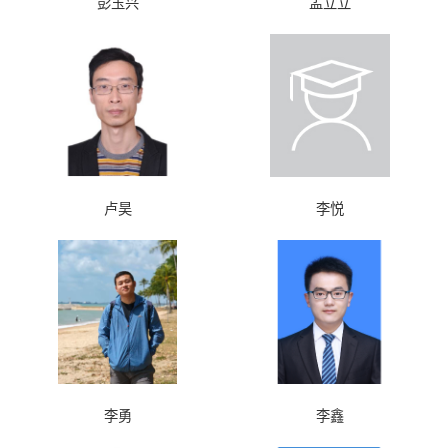
彭玉兴
孟立立
卢昊
李悦
李勇
李鑫