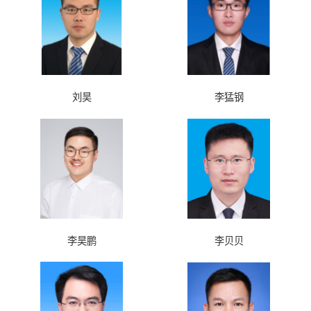
刘昊
李猛钢
李昊鹏
李贝贝