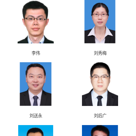
李伟
刘秀梅
刘送永
刘后广