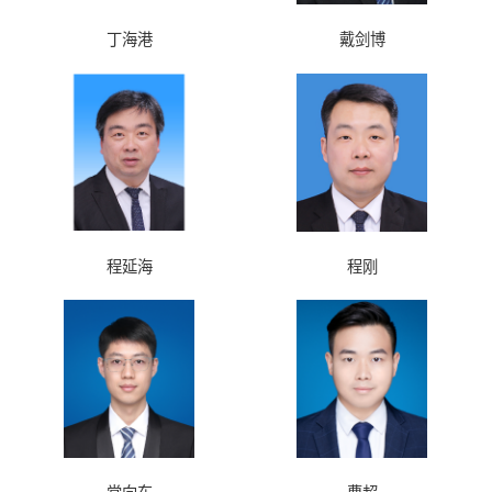
丁海港
戴剑博
程延海
程刚