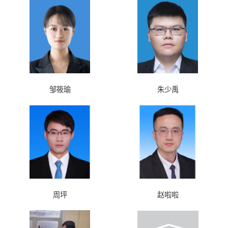
邹筱瑜
朱少禹
周坪
赵啦啦