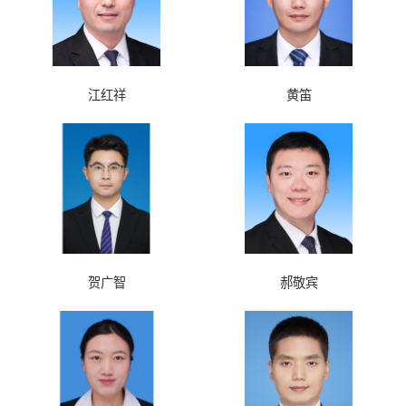
江红祥
黄笛
贺广智
郝敬宾