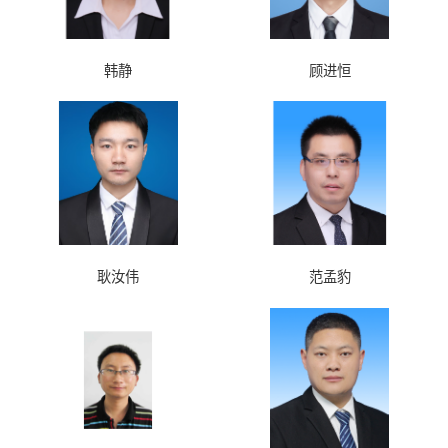
韩静
顾进恒
耿汝伟
范孟豹