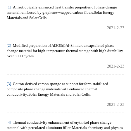
[1]
Anisotropically enhanced heat transfer properties of phase change
material reinforced by graphene-wrapped carbon fibers.Solar Energy
Materials and Solar Cells.
2021-2-23
[2]
Modified preparation of Al2O3@Al-Si microencapsulated phase
change material for high-temperature thermal storage with high durability
over 3000 cycles.
2021-2-23
[3]
Cotton-derived carbon sponge as support for form-stabilized
composite phase change materials with enhanced thermal
conductivity..Solar Energy Materials and Solar Cells.
2021-2-23
[4]
Thermal conductivity enhancement of erythritol phase change
material with percolated aluminum filler..Materials chemistry and physics.