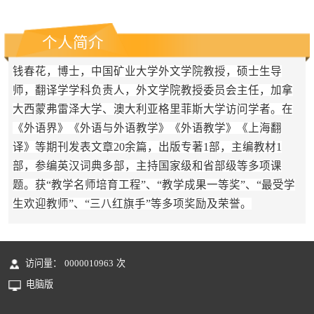
个人简介
钱春花，博士，中国矿业大学外文学院教授，硕士生导
师，翻译学学科负责人，
外文
学院教授委员会主任，加拿
大西蒙弗雷泽大学、澳大利亚格里菲斯大学访问学者
。在
《外语界》《外语与外语教学》《外语教学》《上海翻
译》等期刊发表文章
20
余篇，
出版专著
1
部，主编教材1
部，参编英汉词典多部，
主持国家级和省部级等多项课
题。获“教学名师培育工程”、“教学成果一等奖”、“最受学
生欢迎教师”、“三八红旗手”等多项奖励及荣誉。
访问量：
0000010963
次
电脑版