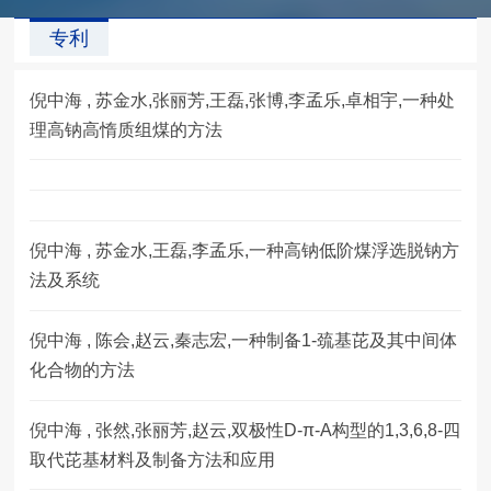
专利
倪中海 , 苏金水,张丽芳,王磊,张博,李孟乐,卓相宇,一种处
理高钠高惰质组煤的方法
倪中海 , 苏金水,王磊,李孟乐,一种高钠低阶煤浮选脱钠方
法及系统
倪中海 , 陈会,赵云,秦志宏,一种制备1-巯基芘及其中间体
化合物的方法
倪中海 , 张然,张丽芳,赵云,双极性D-π-A构型的1,3,6,8-四
取代芘基材料及制备方法和应用