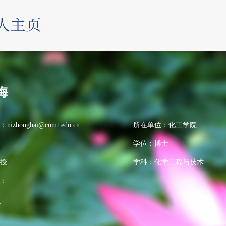
海
：
nizhonghai@cumt.edu.cn
所在单位：化工学院
学位：博士
授
学科：化学工程与技术
：
>