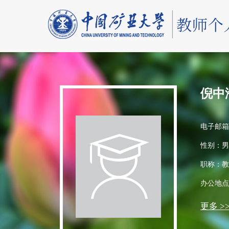
倪中
电子邮箱
性别：男
职称：教
办公地点
更多 >