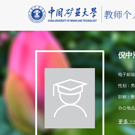
倪中
电子邮箱
性别：男
职称：教
办公地点
更多 >