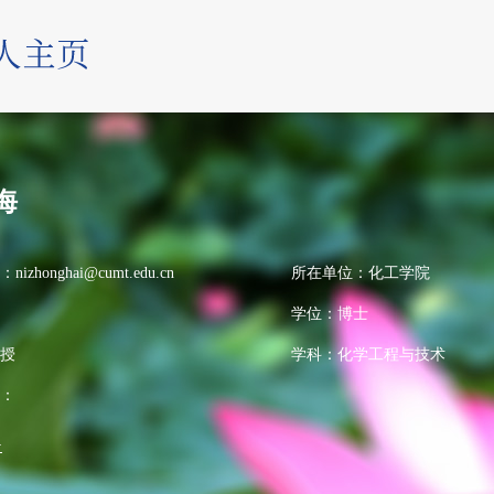
海
：
nizhonghai@cumt.edu.cn
所在单位：化工学院
学位：博士
授
学科：化学工程与技术
：
>