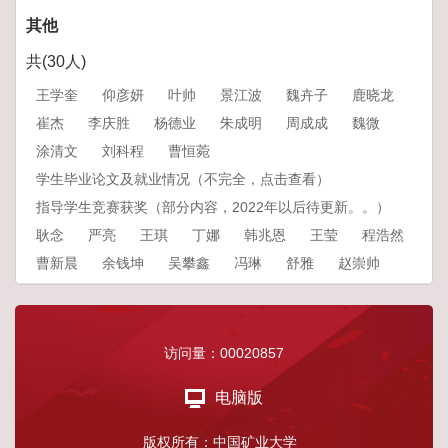
其他
共(
30
人)
王学奎
仰彦妍
叶帅
景江波
魏卉子
鹿晓龙
崔杰
李庆胜
杨德业
朱成明
周成成
魏微
涂清文
刘科程
曹恒菀
学生毕业论文及就业情况（不完全，点击查看）
指导学生竞赛获奖（部分内容，2022年以后待更新。。）
耿念
严亮
王琪
丁娜
韩兆恩
王莹
程浩然
曹新晨
余钱坤
吴攀鑫
冯琳
舒雅
赵崇帅
访问量：
00020857
电脑版
版权所有：中国矿业大学