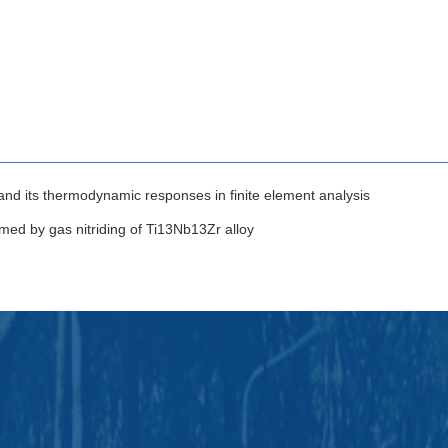
nd its thermodynamic responses in finite element analysis
ormed by gas nitriding of Ti13Nb13Zr alloy