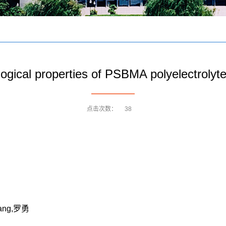
ological properties of PSBMA polyelectroly
点击次数：
38
uwang,罗勇