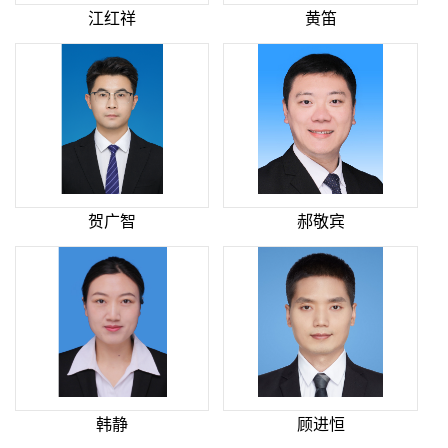
江红祥
黄笛
贺广智
郝敬宾
韩静
顾进恒