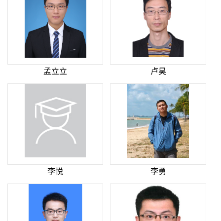
孟立立
卢昊
李悦
李勇