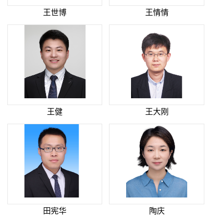
王世博
王情情
王健
王大刚
田宪华
陶庆