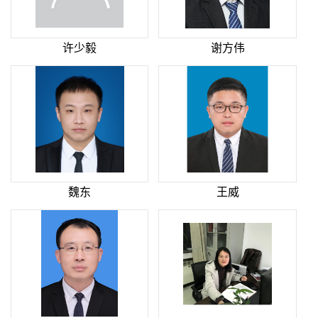
许少毅
谢方伟
魏东
王威