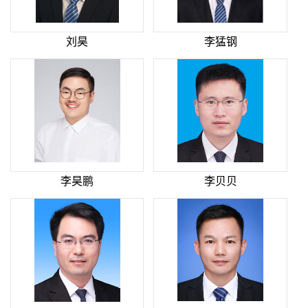
刘昊
李猛钢
李昊鹏
李贝贝