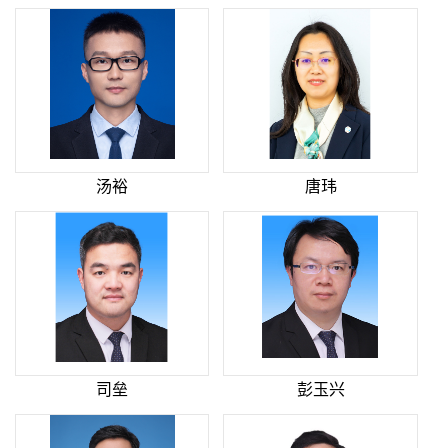
汤裕
唐玮
司垒
彭玉兴