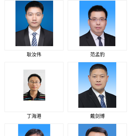
耿汝伟
范孟豹
丁海港
戴剑博