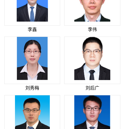
李鑫
李伟
刘秀梅
刘后广