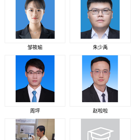
邹筱瑜
朱少禹
周坪
赵啦啦