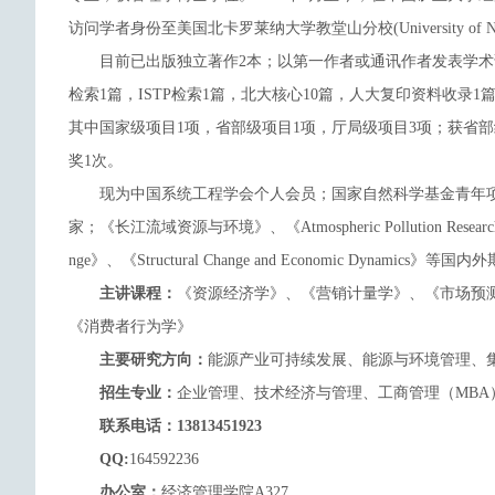
访问学者身份至美国北卡罗莱纳大学教堂山分校(University of North C
目前已出版独立著作2本；以第一作者或通讯作者发表学术论文
检索1篇，ISTP检索1篇，北大核心10篇，人大复印资料收录
其中国家级项目1项，省部级项目1项，厅局级项目3项；获省
奖1次。
现为中国系统工程学会个人会员；国家自然科学基金青年
家；《长江流域资源与环境》、《Atmospheric Pollution Research》、《Ec
nge》、《Structural Change and Economic Dynamics》
主讲课程：
《资源经济学》、《营销计量学》、《
市场预
《消费者行为学》
主要研究方向：
能源产业可持续发展、能源与环境管理、
招生专业：
企业管理、技术经济与管理、工商管理（
MBA
联系电话：13813451923
QQ:
164592236
办公室：
经济
管理学院A327