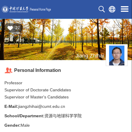
27
Jiang Zhihai
Personal Information
Professor
Supervisor of Doctorate Candidates
Supervisor of Master's Candidates
E-Mail:
jiangzhihai@cumt.edu.cn
School/Department:
资源与地球科学学院
Gender:
Male