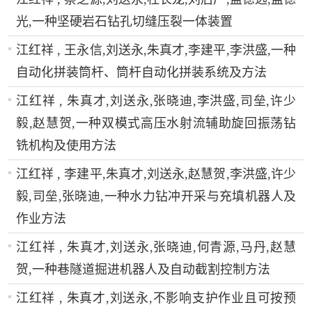
光,一种坚硬岩石钻孔切缝压裂一体装置
江红祥 , 王永信,刘送永,朱真才,李建平,李洪盛,一种
自动化拼装筒杆、筒杆自动化拼装系统及方法
江红祥 , 朱真才,刘送永,张晓迪,李洪盛,司垒,许少
毅,赵慧贺,一种双模式高压水射流辅助旋回振荡钻
铣机构及使用方法
江红祥 , 李建平,朱真才,刘送永,赵慧贺,李洪盛,许少
毅,司垒,张晓迪,一种水力钻冲开采与充填机器人及
作业方法
江红祥 , 朱真才,刘送永,张晓迪,何青源,马丹,赵慧
贺,一种巷隧道掘进机器人及自动截割控制方法
江红祥 , 朱真才,刘送永,不影响支护作业且可按预