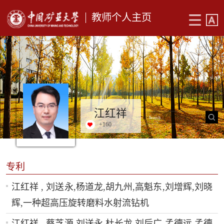
教师个人主页
江红祥
+
160
专利
江红祥 , 刘送永,杨道龙,胡九州,高魁东,刘增辉,刘晓
辉,一种超高压旋转磨料水射流钻机
江红祥 , 蔡芝源,刘送永,杜长龙,刘后广,孟德远,孟德