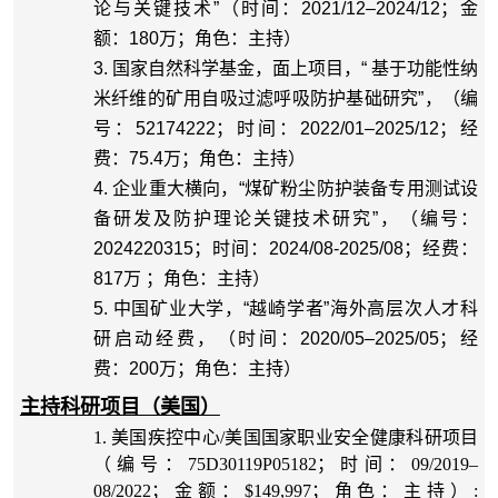
论与关键技术”（时间：2021/12–2024/12；金
额：180万；角色：主持）
3. 国家自然科学基金，面上项目，“ 基于功能性纳
米纤维的矿用自吸过滤呼吸防护基础研究”，（编
号：52174222；时间：2022/01–2025/12；经
费：75.4万；角色：主持）
4.
企业重大横向，
“
煤矿粉尘防护装备专用测试设
备研发及防护理论关键技术研究
”
，（编号：
2024220315
；时间：
2024/08-2025/08
；经费：
817
万
；角色：主持）
5.
中国矿业大学，
“
越崎学者
”
海外高层次人才科
研启动经费，（时间：
2020/05–2025/05
；经
费：
200
万；角色：主持）
主持科研项目（美国）
1.
美国疾控中心
/
美国国家职业安全健康科研项目
（编号：
75D30119P05182
；时间：
09/2019–
08/2022
；金额：
$149,997
；角色：主持）
: