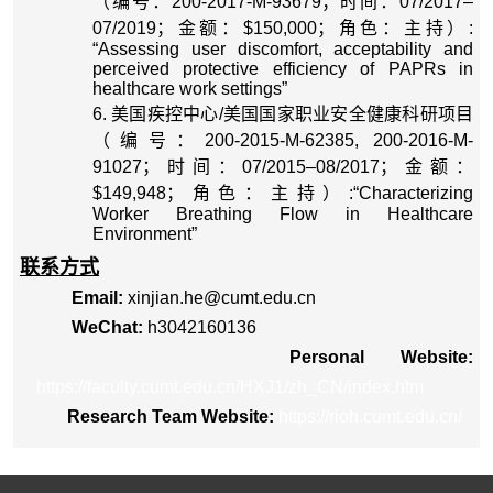
（编号：
200-2017-M-93679
；时间：
07/2017–
07/2019
；金额：
$150,000
；角色：主持）
:
“Assessing user discomfort, acceptability and
perceived protective efficiency of PAPRs in
healthcare work settings”
6.
美国疾控中心
/
美国国家职业安全健康科研项目
（编号：
200-2015-M-62385, 200-2016-M-
91027
；时间：
07/2015–08/2017
；金额：
$149,948
；角色：主持）
:“Characterizing
Worker Breathing Flow in Healthcare
Environment”
联系方式
Email:
xinjian.he@cumt.edu.cn
WeChat:
h3042160136
Personal Website:
https://faculty.cumt.edu.cn/HXJ1/zh_CN/index.htm
Research Team Website:
https://rioh.cumt.edu.cn/