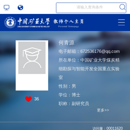
何青源
电子邮箱：
672536176@qq.com
所在单位：中国矿业大学煤炭精
细勘探与智能开发全国重点实验
室
性别：男
学位：博士
36
职称：副研究员
更多>>
访问量：
00011620