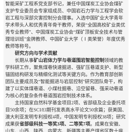
智能采矿工程系党支部书记，兼任中国煤炭工业协会煤矿
支护专业委员会专家组成员、中国岩石力学与工程学会软
岩工程与深部灾害控制分会理事。入选中国矿业大学青年
学术带头人和优秀青年骨干教师，荣获“全国高校矿业类优
秀专业教师”、中国煤炭工业协会“煤矿顶板安全技术与管
理培训班”金牌教师、中国矿业大学（Ⅰ类荣誉）年度优秀
教师等称号。
研究方向与学术贡献
长期从事
矿山岩体力学与巷道围岩智能控制
领域的教
学科研工作，聚焦煤巷快速掘进、强矿压巷道支护、新型
锚固结构研发与精细化测试等关键方向。作为教育部创新
团队主要成员及“智能掘进与岩层控制”研究团队骨干，构
建了以实体煤巷道、小煤柱掘巷、沿空留巷、强采动巷道
为核心的复杂条件巷道围岩控制技术体系。
主持国家自然科学基金项目2项、省部级及企业委托项
目50余项；在SCI/EI期刊发表高水平论文50余篇；获美国、
澳大利亚发明专利授权4项，中国发明专利授权38项；研究
成果获
省部级科技一等奖3项、二等奖7项
。成果在安徽、
山东、山西、陕西、内蒙古、新疆等主要产煤省区数十座