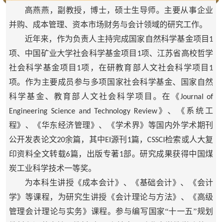
高燕燕，副教授，博士，硕士生导师。主要从事企业
并购、成本管理、资本市场财务与会计领域的研究工作。
近年来，作为负责人主持完成国家自然科学基金项目
1
项、中国矿业大学社会科学基金项目
项、江苏省高校哲学
1
社会科学基金项目
项，在研教育部人文社会科学项目
1
1
项。作为主要成员参与多项国家社会科学基金、国家自然
科学基金、教育部人文社会科学项目。在《
Journal of
》、《系统工
Engineering Science and Technology Review
程》、《华东经济管理》、《学术界》等国内外学术期刊
公开发表论文
余篇，其中
源刊
篇，
检索或人大复
20
EI
1
CSSCI
印资料全文转载
篇，出版专著
部。研究成果获得中国煤
6
1
炭工业科学技术一等奖。
为本科生讲授《成本会计》、《基础会计》、《会计
学》等课程，为研究生讲授《会计理论与方法》、《高级
管理会计理论与实务》课程。参与编写国家“十一五”规划