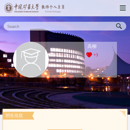
高柳
+
3
招生信息