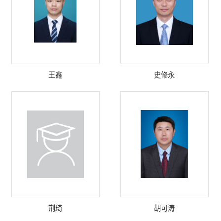
王鑫
史修永
荆琦
胡可涛