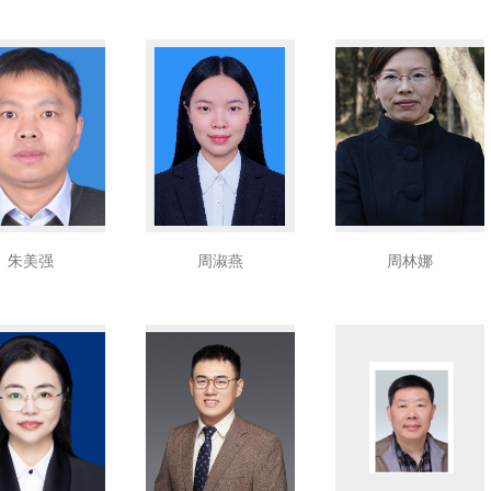
朱美强
周淑燕
周林娜