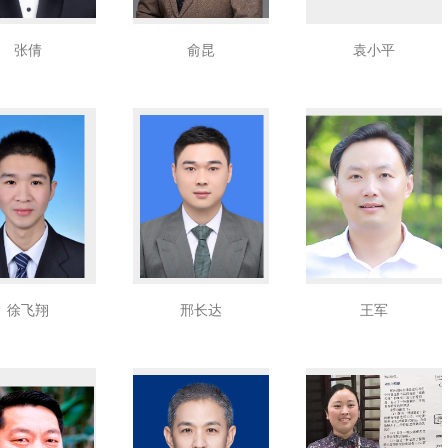
张倩
俞昆
袁小平
徐飞翔
邢长达
王军