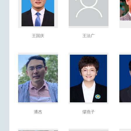
王国庆
王法广
潘杰
缪燕子