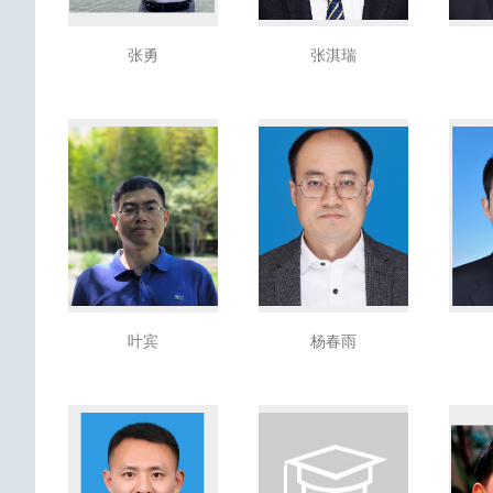
张勇
张淇瑞
叶宾
杨春雨