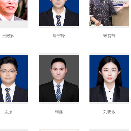
王殿辉
唐守锋
宋贤芳
孟振
刘鑫
刘晓敏