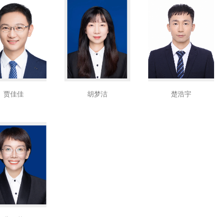
贾佳佳
胡梦洁
楚浩宇