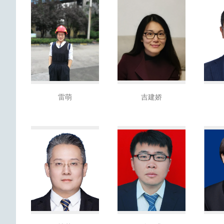
雷萌
吉建娇