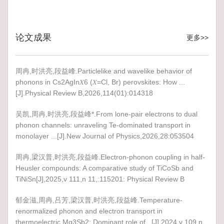
论文成果
更多>>
周冉,时洪亮,段益峰.Particlelike and wavelike behavior of
phonons in Cs2⁢AgIn⁢𝑋6 (𝑋=Cl, Br) perovskites: How ...
[J].Physical Review B,2026,114(01):014318
吴凯,周冉,时洪亮,段益峰*.From lone-pair electrons to dual
phonon channels: unraveling Te-dominated transport in
monolayer ...[J].New Journal of Physics,2026,28:053504
周冉,梁汉普,时洪亮,段益峰.Electron-phonon coupling in half-
Heusler compounds: A comparative study of TiCoSb and
TiNiSn[J],2025,v 111,n 11,:115201: Physical Review B
郁金滋,周冉,吕芳,梁汉普,时洪亮,段益峰.Temperature-
renormalized phonon and electron transport in
thermoelectric Mg3Sb2: Dominant role of...[J],2024,v 109,n