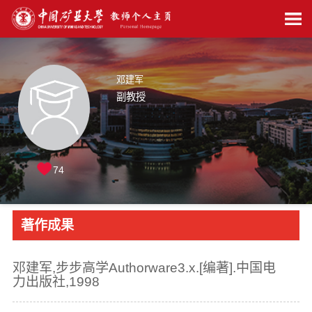
邓建军
副教授
74
著作成果
邓建军,步步高学Authorware3.x.[编著].中国电
力出版社,1998