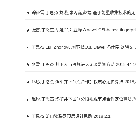
踪征雪,丁恩杰,刘燕,张丙鑫,赵端.基于能量收集技术的无线协作
张雷,丁恩杰,胡延军,刘亚峰.A novel CSI-based fingerprinting f
丁恩杰,Liu, Zhongyu,刘亚峰,Xu, Dawei,冯仕民,刘晓文.Unsafe a
张雷,丁恩杰.井下人员违规进入无源监测方法,2018,44;10
赵彤,丁恩杰.煤矿井下节点合作加权质心定位算法,2018,44;
赵彤,丁恩杰.煤矿井下区间分段视距节点合作定位算法,2018,4
丁恩杰.矿山物联网顶层设计思路,2018,2;1;